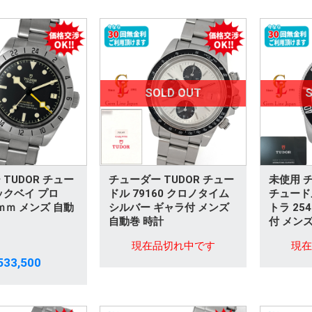
SOLD OUT
S
TUDOR チュー
チューダー TUDOR チュー
未使用 チ
ックベイ プロ
ドル 79160 クロノタイム
チュード
39ｍｍ メンズ 自動
シルバー ギャラ付 メンズ
トラ 25
自動巻 時計
付 メンズ
現在品切れ中です
現
33,500