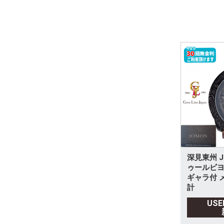
深見東州 J
ゥールビヨ
ギャラ付 
計
US