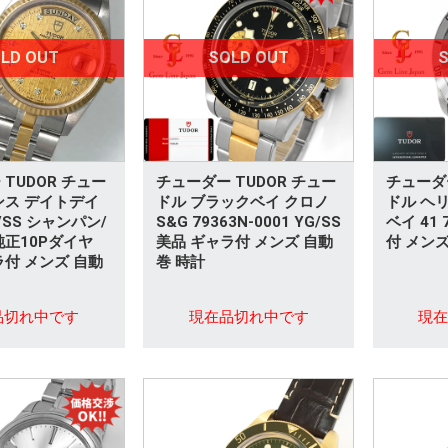
LD OUT
SOLD OUT
S
TUDOR チュー
チューダー TUDOR チュー
チューダー
ンス デイトデイ
ドル ブラックベイ クロノ
ドル ヘ
G/SS シャンパン/
S&G 79363N-0001 YG/SS
ベイ 41 
純正10Pダイヤ
美品 ギャラ付 メンズ 自動
付 メンズ
ラ付 メンズ 自動
巻 時計
品切れ中です
現在品切れ中です
現