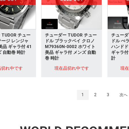
TUDOR チュー
チューダー TUDOR チュー
チューダー
テージ レンジャ
ドル ブラックベイ クロノ
ドル ぺラ
 美品 ギャラ付 41
M79360N-0002 ホワイト
ハンドドラ
ズ 自動巻 時計
美品 ギャラ付 メンズ 自動
ギャラ付
巻 時計
計
品切れ中です
現在品切れ中です
現
1
2
3
次へ