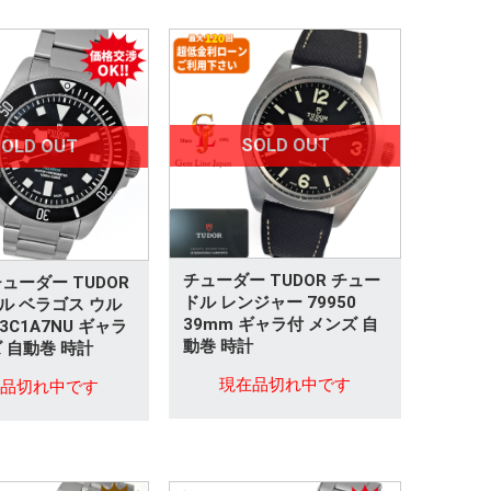
SOLD OUT
OLD OUT
チューダー TUDOR チュー
ューダー TUDOR
ドル レンジャー 79950
ル ベラゴス ウル
39mm ギャラ付 メンズ 自
43C1A7NU ギャラ
動巻 時計
 自動巻 時計
現在品切れ中です
在品切れ中です