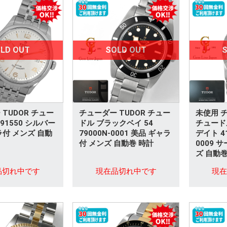
LD OUT
SOLD OUT
S
TUDOR チュー
チューダー TUDOR チュー
未使用 チ
 91550 シルバー
ドル ブラックベイ 54
チュード
ラ付 メンズ 自動
79000N-0001 美品 ギャラ
デイト 41
付 メンズ 自動巻 時計
0009 
ズ 自動巻
品切れ中です
現在品切れ中です
現