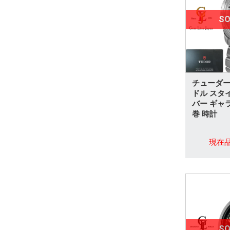
サンゴ
SO
アメジスト
アウイナイト
ベニトアイト
チューダー 
ドル スタイ
クンツァイト
バー ギャ
巻 時計
グランディディエライト
ペリドット
現在
スフェーン
ルース
トルマリン
SO