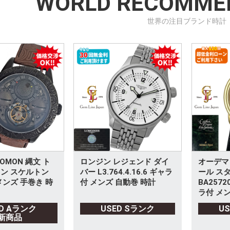
WORLD RECOMME
世界の注目ブランド時計
OMON 縄文 ト
ロンジン レジェンド ダイ
オーデマ
ン スケルトン
バー L3.764.4.16.6 ギャラ
ール ス
メンズ 手巻き 時
付 メンズ 自動巻 時計
BA2572
ラ付 メン
ED Aランク
USED Sランク
U
新商品