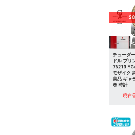
アレキサンドライト
パール製品
SO
オパール
アクアマリン
ガーネット
チューダー 
ドル プリ
76213 Y
キャッツアイ
モザイク 
美品 ギャ
タンザナイト
巻 時計
トパーズ
現在
ヒスイ(翡翠)
カメオ