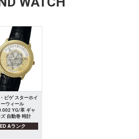
ND WATCH
・ピゲ スターホイ
ターウィール
0.002 YG/革 ギャ
ズ 自動巻 時計
SED Aランク