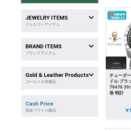
JEWELRY ITEMS
ジュエリーアイテム
メンズジュエリー
BRAND ITEMS
喜 平
ブランドアイテム
稀 少 石
ブランドバッグ
Gold & Leather Products
チューダー 
リング
ブランドジュエリー
ドル ブラ
ゴールド＆革製品
79470 
ネックレス
巻 時計
革製品
Cash Price
ブレスレット
天然石製品
￥5
現金プライス製品
ピアス&イヤリング
金製品/和西洋雑貨
トップ