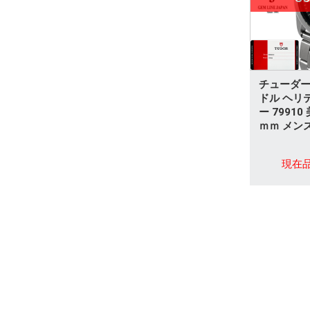
パライバトルマリン
その他
チューダー 
ドル ヘリ
ー 79910
ｍｍ メン
現在