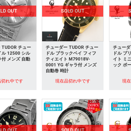
LD OUT
SOLD OUT
S
TUDOR チュー
チューダー TUDOR チュー
チューダー
ル 12500 シル
ドル ブラックベイ フィフ
ドル プ
ラ付 メンズ 自動
ティエイト M79018V-
イト ミニ
0001 YG ギャラ付 メンズ
ック ボ
自動巻 時計
品切れ中です
現在品切れ中です
現
LD OUT
SOLD OUT
S