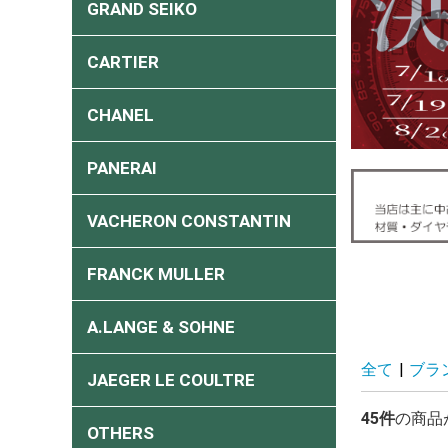
GRAND SEIKO
CARTIER
CHANEL
PANERAI
VACHERON CONSTANTIN
FRANCK MULLER
A.LANGE & SOHNE
全て
|
ブラ
JAEGER LE COULTRE
45件
の商品
OTHERS