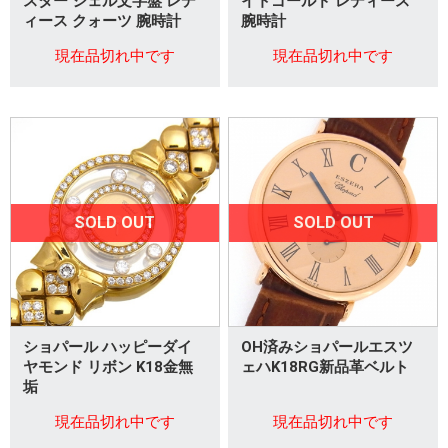
スター シェル文字盤 レデ
イトゴールド レディース
ィース クォーツ 腕時計
腕時計
現在品切れ中です
現在品切れ中です
SOLD OUT
SOLD OUT
ショパール ハッピーダイ
OH済みショパールエスツ
ヤモンド リボン K18金無
ェハK18RG新品革ベルト
垢
現在品切れ中です
現在品切れ中です