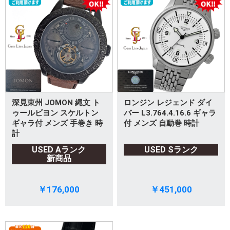
深見東州 JOMON 縄文 ト
ロンジン レジェンド ダイ
ゥールビヨン スケルトン
バー L3.764.4.16.6 ギャラ
ギャラ付 メンズ 手巻き 時
付 メンズ 自動巻 時計
計
USED Aランク
USED Sランク
新商品
￥176,000
￥451,000