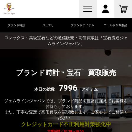
ブランド時計
ジュエリー
ブランドアイテム
ゴールド＆革製品
ロレックス・高級宝石などの通信販売・高価買取は「宝石流通ジェ
ムラインジャパン」
ブランド時計・宝石 買取販売
7996
本日の総数
アイテム
ジェムラインジャパンでは、ブランド商品を豊富に揃えてお客様を
お待ちしております。
また、丁寧な査定で高価買取を実現致します。ご安心してご相談く
ださい。
クレジットカード不正利用対策強化中