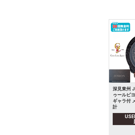
深見東州 J
ゥールビヨ
ギャラ付 
計
US