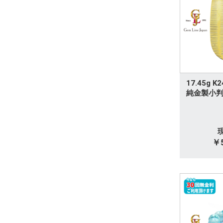
アレキサンドライト
パール製品
オパール
アクアマリン
17.45g 
ガーネット
純金製小
キャッツアイ
タンザナイト
￥5
トパーズ
ヒスイ(翡翠)
カメオ