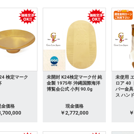
 K24 検定マーク
未開封 K24検定マーク付 純
未使用 
杯
金製 1975年 沖縄国際海洋
ロア 40
博覧会公式 小判 90.0g
バー金具
ス ハン
現金価格
現金価格
,700,000
￥2,772,000
￥