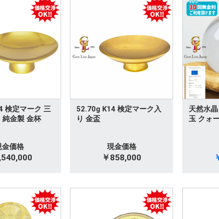
K24 検定マーク 三
52.70g K14 検定マーク入
天然水晶 
 純金製 金杯
り 金盃
玉 クォ
現金価格
現金価格
540,000
￥858,000
￥