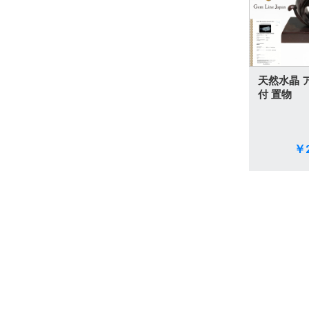
パライバトルマリン
その他
天然水晶 
付 置物
￥2