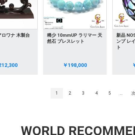
アロワナ 木製台
稀少 10mmUP ラリマー 天
新品 NO
然石 ブレスレット
ンプ レ
ト
12,300
￥198,000
￥
1
2
3
4
5
...
WORLD RECOMME