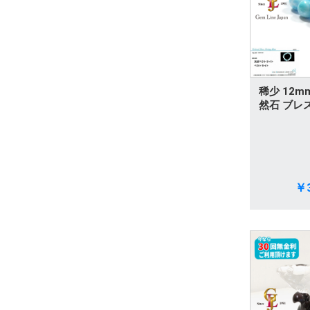
サンゴ
アメジスト
アウイナイト
稀少 12m
ベニトアイト
然石 ブレ
クンツァイト
グランディディエライト
￥3
ペリドット
スフェーン
ルース
トルマリン