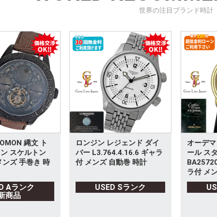
世界の注目ブランド時計
OMON 縄文 ト
ロンジン レジェンド ダイ
オーデマ
ン スケルトン
バー L3.764.4.16.6 ギャラ
ール ス
メンズ 手巻き 時
付 メンズ 自動巻 時計
BA2572
ラ付 メン
ED Aランク
USED Sランク
U
新商品