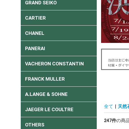
GRAND SEIKO
CARTIER
CHANEL
PANERAI
VACHERON CONSTANTIN
FRANCK MULLER
A.LANGE & SOHNE
全て
|
天然
JAEGER LE COULTRE
247件
の商
OTHERS