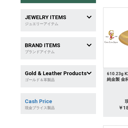
JEWELRY ITEMS
ジュエリーアイテム
メンズジュエリー
BRAND ITEMS
喜 平
ブランドアイテム
稀 少 石
ブランドバッグ
Gold & Leather Products
610.23g
リング
ブランドジュエリー
純金製 金
ゴールド＆革製品
ネックレス
革製品
Cash Price
ブレスレット
天然石製品
￥18
現金プライス製品
ピアス&イヤリング
金製品/和西洋雑貨
トップ