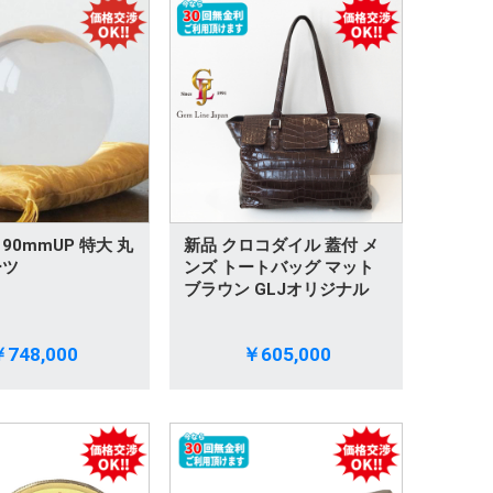
90mmUP 特大 丸
新品 クロコダイル 蓋付 メ
ーツ
ンズ トートバッグ マット
ブラウン GLJオリジナル
748,000
￥605,000