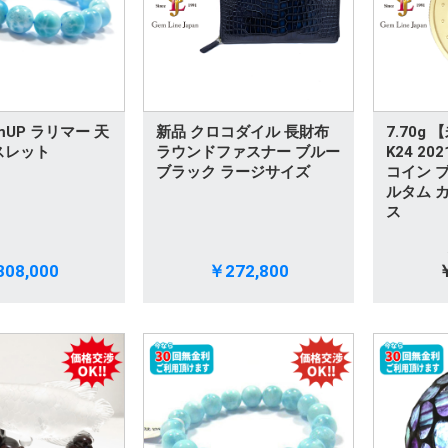
mUP ラリマー 天
新品 クロコダイル 長財布
7.70g
スレット
ラウンドファスナー ブルー
K24 2
ブラック ラージサイズ
コイン ブ
ルタム カ
ス
08,000
￥272,800
￥