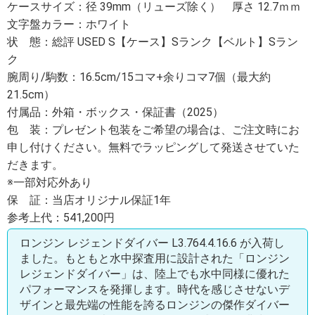
ケースサイズ：径 39mm（リューズ除く） 厚さ 12.7ｍｍ
文字盤カラー：ホワイト
状 態：総評 USED S【ケース】Sランク【ベルト】Sラン
ク
腕周り/駒数：16.5cm/15コマ+余りコマ7個（最大約
21.5cm）
付属品：外箱・ボックス・保証書（2025）
包 装：プレゼント包装をご希望の場合は、ご注文時にお
申し付けください。無料でラッピングして発送させていた
だきます。
※一部対応外あり
保 証：当店オリジナル保証1年
参考上代：541,200円
ロンジン レジェンドダイバー L3.764.4.16.6 が入荷し
ました。もともと水中探査用に設計された「ロンジン
レジェンドダイバー」は、陸上でも水中同様に優れた
パフォーマンスを発揮します。時代を感じさせないデ
ザインと最先端の性能を誇るロンジンの傑作ダイバー