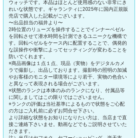
ウォッチです。本品はほとんど使用感のない非常にき
れいな状態です。ギャランティに2025年に国内正規販
売店で購入した記載がございます。
〜出品担当の福井より〜
2時位置のリューズを操作することでインナーベゼル
を回転させて潜水時間を計測できるユニークな機構で
す。回転ベゼルをケース内に配置することで、偶発的
な誤操作や衝撃によってセッティングが変わることを
防いでくれます。
※商品画像は１点１点、現品（実物）をデジタルカメ
ラで撮影し、出品しております。撮影時の照明の加減
やお客様のモニター環境等により若干、実物の色合い
と異なって表現される場合がございます。
※状態のランクは本体のみのランクになり、付属品等
に関しましてはこの限りではございません。
※ランクの評価は当社基準によるもので状態をご心配
の方はご入札前に必ずお問合せ下さい。
より詳細な状態をお知りになりたい方は、当店まで直
接ご連絡下さいませ。動画などでもご説明させていた
だきます。
注）当店はヤフオク、ヤフーショッピング、楽天市