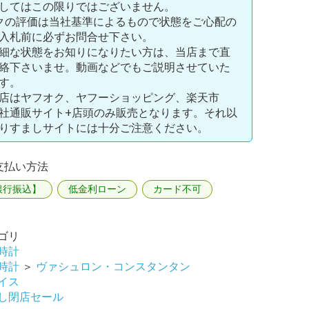
してはこの限りではございません。
クの評価は当社基準によるもので状態をご心配の
入札前に必ずお問合せ下さい。
細な状態をお知りになりたい方は、当店まで直
絡下さいませ。動画などでもご説明させていた
す。
店はヤフオク、ヤフーショッピング、楽天市
社通販サイト+店頭のみ販売となります。それ以
りすましサイトには十分ご注意ください。
支払い方法
銀行振込】
低金利ローン
カード不可
ゴリ
時計
時計
＞
ヴァシュロン・コンスタンタン
イス
し閉店セール