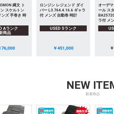
OMON 縄文 ト
ロンジン レジェンド ダイ
オーデマ
ン スケルトン
バー L3.764.4.16.6 ギャラ
ール ス
メンズ 手巻き 時
付 メンズ 自動巻 時計
BA2572
ラ付 メン
ED Aランク
USED Sランク
U
新商品
76,000
￥451,000
￥
NEW ITE
新着商品