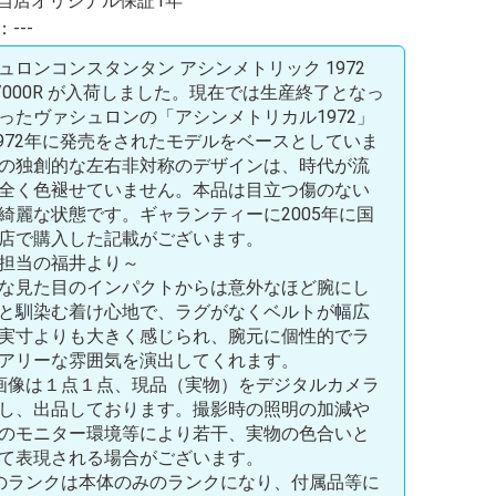
当店オリジナル保証1年
---
ュロンコンスタンタン アシンメトリック 1972
10/000R が入荷しました。現在では生産終了となっ
ったヴァシュロンの「アシンメトリカル1972」
1972年に発売をされたモデルをベースとしていま
の独創的な左右非対称のデザインは、時代が流
全く色褪せていません。本品は目立つ傷のない
綺麗な状態です。ギャランティーに2005年に国
店で購入した記載がございます。
担当の福井より～
な見た目のインパクトからは意外なほど腕にし
と馴染む着け心地で、ラグがなくベルトが幅広
実寸よりも大きく感じられ、腕元に個性的でラ
アリーな雰囲気を演出してくれます。
画像は１点１点、現品（実物）をデジタルカメラ
し、出品しております。撮影時の照明の加減や
のモニター環境等により若干、実物の色合いと
て表現される場合がございます。
のランクは本体のみのランクになり、付属品等に