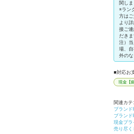
関しま
※ラン
方はご
より詳
接ご連
だきま
注）当
場、自
外のな
■対応お
現金【
関連カテ
ブランド
ブランド
現金プラ
売り尽く