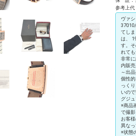
保 証：
参考上代：
ヴァシ
370
てしま
は、 
す。そ
れても
非常に
内販売
～出品
個性的
っくり
いので
グジュ
※商品
で撮影
お客様
異なっ
※状態