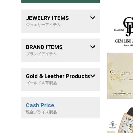
JEWELRY ITEMS
ジュエリーアイテム
メンズジュエリー
BRAND ITEMS
喜 平
ブランドアイテム
稀 少 石
ブランドバッグ
Gold & Leather Products
リング
ブランドジュエリー
ゴールド＆革製品
ネックレス
革製品
Cash Price
ブレスレット
天然石製品
現金プライス製品
ピアス&イヤリング
金製品/和西洋雑貨
トップ