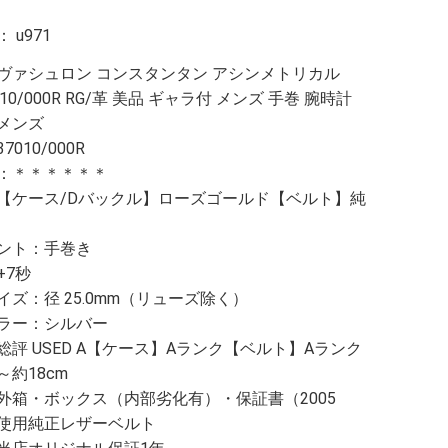
：
u971
ヴァシュロン コンスタンタン アシンメトリカル
7010/000R RG/革 美品 ギャラ付 メンズ 手巻 腕時計
メンズ
010/000R
：＊＊＊＊＊＊
【ケース/Dバックル】ローズゴールド【ベルト】純
ント：手巻き
+7秒
イズ：径 25.0mm（リューズ除く）
ラー：シルバー
総評 USED A【ケース】Aランク【ベルト】Aランク
約18cm
外箱・ボックス（内部劣化有）・保証書（2005
使用純正レザーベルト