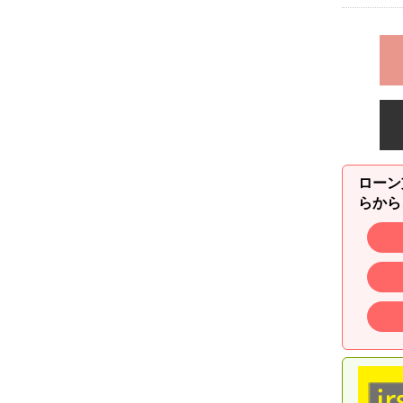
ローン
らから