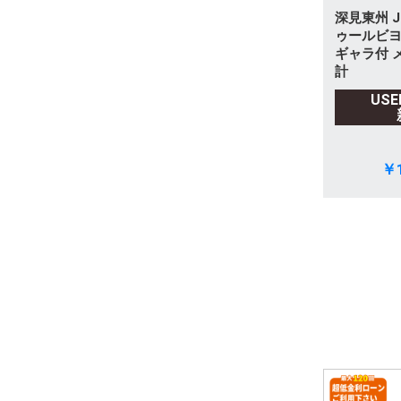
深見東州 J
ゥールビヨ
ギャラ付 
計
US
￥1