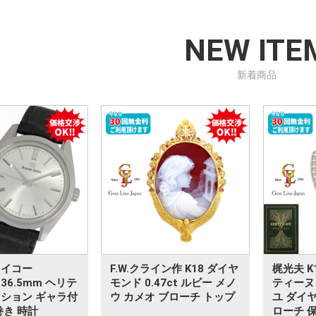
NEW ITE
新着商品
セイコー
F.W.クライン作 K18 ダイヤ
梶光夫 K1
 36.5mm ヘリテ
モンド 0.47ct ルビー メノ
ティーヌ
ション ギャラ付
ウ カメオ ブローチ トップ
ユ ダイ
巻き 時計
ローチ 