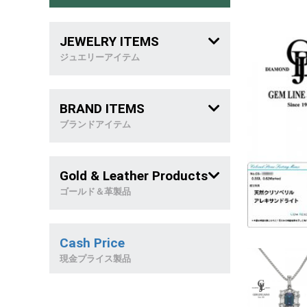
JEWELRY ITEMS
ジュエリーアイテム
メンズジュエリー
BRAND ITEMS
喜 平
ブランドアイテム
稀 少 石
ブランドバッグ
Gold & Leather Products
リング
ブランドジュエリー
ゴールド＆革製品
ネックレス
革製品
Cash Price
ブレスレット
天然石製品
現金プライス製品
ピアス&イヤリング
金製品/和西洋雑貨
トップ