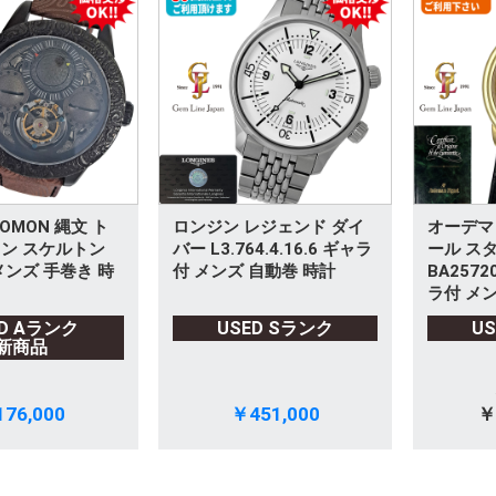
OMON 縄文 ト
ロンジン レジェンド ダイ
オーデマ
ン スケルトン
バー L3.764.4.16.6 ギャラ
ール ス
メンズ 手巻き 時
付 メンズ 自動巻 時計
BA2572
ラ付 メン
ED Aランク
USED Sランク
U
新商品
76,000
￥451,000
￥