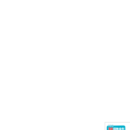
サンゴ
アメジスト
アウイナイト
ベニトアイト
クンツァイト
グランディディエライト
ペリドット
スフェーン
ルース
トルマリン