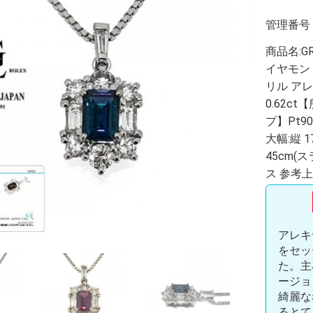
管理番号
商品名:G
イヤモンド
リル アレ
0.62c
プ】Pt90
大幅:縦 1
45cm
ス 参考上代
アレキサ
をセッ
た。主
ージョ
綺麗な
るとて