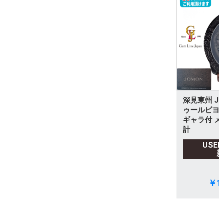
パライバトルマリン
その他
深見東州 J
ゥールビヨ
ギャラ付 
計
US
￥1