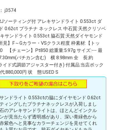
：
j3574
RJソーティング付 アレキサンドライト 0.553ct ダ
 0.62ct プラチナ ネックレス 中石質:天然クリソベ
キサンドライト 0.553ct 脇石質:天然ダイヤモンド
t【所見】F～Gカラー・VSクラス程度 枠素材:【トッ
0 【チェーン】Pt850 総重量:5.97g サイズ:--- 最
7.30mm(バチカン含む) 横 8.98mm 全 長:約
(スライド式調節アジャスター付き) 付属品:当店ボック
:880,000円 状 態:USED S
ンドライト 0.553ctの脇にダイヤモンド 0.62ct
ティングしたプラチナネックレスが入荷しまし
石のアレキサンドライトは、ほとんどインクル
ンが見当たらず透明感があり、深い青緑色から
赤紫色へと見事なカラーチェンジを見せてくれ
も上質なお品です。脇石ダイヤモンドもカラ