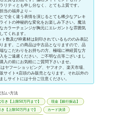
ラリティとも申し分なく、とても上質です。
担当の福井より～
とで全く違う表情を演じるとても稀少なアレキ
ライトの神秘的な変化をお楽しみ下さい。魔法
なカラーチェンジが胸元にエレガントな雰囲気
してくれます。
ット数及び枠素材は刻印されているもののみ表記
ります。この商品は中古品となりますので、品
端なこだわりをお持ちの方、極端に神経質な方
入をご遠慮ください。ご不明な点等ございまし
購入の前にお気軽にご質問下さいませ。
店はヤフーショッピング、ヤフオク、楽天市場、
販サイト+店頭のみ販売となります。それ以外の
ましサイトには十分ご注意ください。
支払い方法
代引き【上限50万円まで】
現金【銀行振込】
引き【上限50万円まで】
カード決済