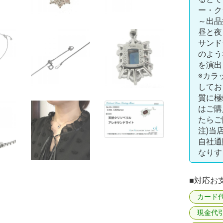
ー・ク
～出品
昼と夜
サンド
のよう
を演出
※カラ
してお
質に極
はご購
たらご
注)当
自社通
なりす
■対応お
カード
現金代