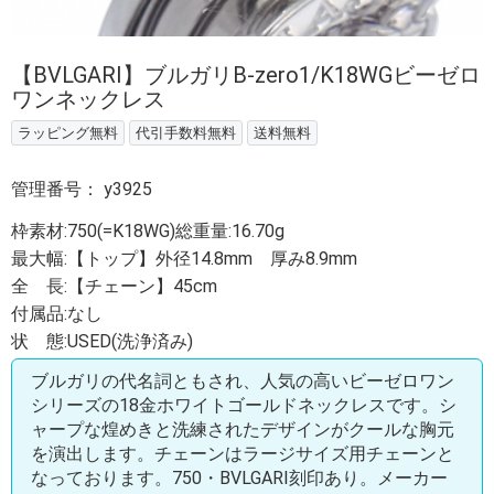
【BVLGARI】ブルガリB-zero1/K18WGビーゼロ
ワンネックレス
ラッピング無料
代引手数料無料
送料無料
管理番号：
y3925
枠素材:750(=K18WG)総重量:16.70g
最大幅:【トップ】外径14.8mm 厚み8.9mm
全 長:【チェーン】45cm
付属品:なし
状 態:USED(洗浄済み)
ブルガリの代名詞ともされ、人気の高いビーゼロワン
シリーズの18金ホワイトゴールドネックレスです。シ
ャープな煌めきと洗練されたデザインがクールな胸元
を演出します。チェーンはラージサイズ用チェーンと
なっております。750・BVLGARI刻印あり。メーカー