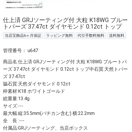
仕上済 GRJソーティング付 大粒 K18WG ブルー
トパーズ 37.47ct ダイヤモンド 0.12ct トップ
当店宝飾品6ヶ月保証
ラッピング無料
代引手数料無料
送料無料
管理番号：
u647
商品名:仕上済 GRJソーティング付 大粒 K18WG ブルートパ
ーズ 37.47ct ダイヤモンド 0.12ct トップ中石質:天然トパー
ズ 37.47ct
脇石質:天然ダイヤモンド 0.12ct
枠素材:K18 ホワイトゴールド
総重量:13.4g
サイズ:---
最大幅:縦:35.5mm(バチカン含む) 横:22.2mm
全 長 :---
付属品:GRJソーティング、当店ボックス