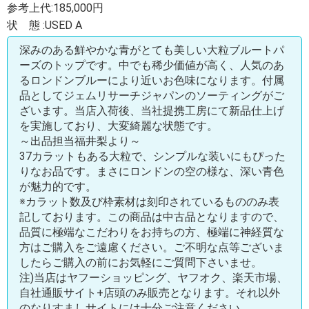
参考上代:185,000円
状 態 :USED A
深みのある鮮やかな青がとても美しい大粒ブルートパ
ーズのトップです。中でも稀少価値が高く、人気のあ
るロンドンブルーにより近いお色味になります。付属
品としてジェムリサーチジャパンのソーティングがご
ざいます。当店入荷後、当社提携工房にて新品仕上げ
を実施しており、大変綺麗な状態です。
～出品担当福井梨より～
37カラットもある大粒で、シンプルな装いにもぴった
りなお品です。まさにロンドンの空の様な、深い青色
が魅力的です。
※カラット数及び枠素材は刻印されているもののみ表
記しております。この商品は中古品となりますので、
品質に極端なこだわりをお持ちの方、極端に神経質な
方はご購入をご遠慮ください。ご不明な点等ございま
したらご購入の前にお気軽にご質問下さいませ。
注)当店はヤフーショッピング、ヤフオク、楽天市場、
自社通販サイト+店頭のみ販売となります。それ以外
のなりすましサイトには十分ご注意ください。