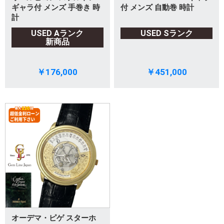
ギャラ付 メンズ 手巻き 時
付 メンズ 自動巻 時計
計
USED Aランク
USED Sランク
新商品
￥176,000
￥451,000
オーデマ・ピゲ スターホ