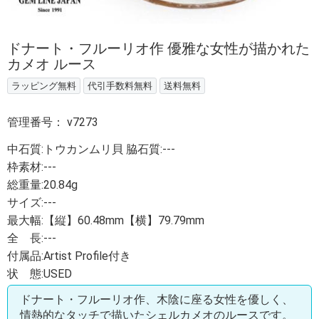
ドナート・フルーリオ作 優雅な女性が描かれた
カメオ ルース
ラッピング無料
代引手数料無料
送料無料
管理番号：
v7273
中石質:トウカンムリ貝 脇石質:---
枠素材:---
総重量:20.84g
サイズ:---
最大幅:【縦】60.48mm【横】79.79mm
全 長:---
付属品:Artist Profile付き
状 態:USED
ドナート・フルーリオ作、木陰に座る女性を優しく、
情熱的なタッチで描いたシェルカメオのルースです。