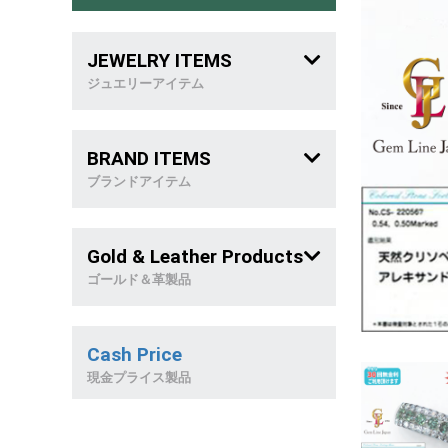
JEWELRY ITEMS
ジュエリーアイテム
メンズジュエリー
BRAND ITEMS
喜 平
ブランドアイテム
稀 少 石
ブランドバッグ
Gold & Leather Products
リング
ブランドジュエリー
ゴールド＆革製品
ネックレス
革製品
Cash Price
ブレスレット
天然石製品
現金プライス製品
ピアス&イヤリング
金製品/和西洋雑貨
トップ