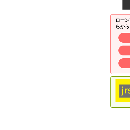
ローン
らから