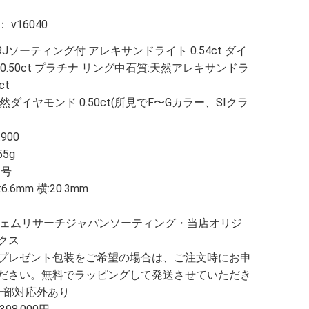
：
v16040
RJソーティング付 アレキサンドライト 0.54ct ダイ
0.50ct プラチナ リング中石質:天然アレキサンドラ
ct
然ダイヤモンド 0.50ct(所見でF〜Gカラー、SIクラ
900
55g
1号
6.6mm 横:20.3mm
-
ジェムリサーチジャパンソーティング・当店オリジ
クス
プレゼント包装をご希望の場合は、ご注文時にお申
ださい。無料でラッピングして発送させていただき
一部対応外あり