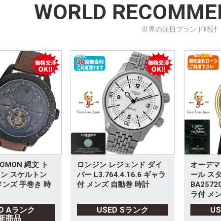
WORLD RECOMME
世界の注目ブランド時計
OMON 縄文 ト
ロンジン レジェンド ダイ
オーデマ
ン スケルトン
バー L3.764.4.16.6 ギャラ
ール ス
メンズ 手巻き 時
付 メンズ 自動巻 時計
BA2572
ラ付 メン
ED Aランク
USED Sランク
U
新商品