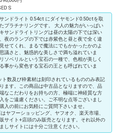
98,000円
ED S
ンドライト 0.54ct にダイヤモンド0.50ctを取
たプラチナリングです。 大人の魅力がいっぱい
キサンドライトリングは昼の太陽の下では深い
、夜のランプの下では赤紫色と昼と夜で全く違
見せてくれ、まるで魔法にでもかかったかのよ
思議さと、魅惑的な美しさで満ち溢れていま
リソベリルという宝石の一種で、色相が美しく
る事から変色する宝石の王とも呼ばれていま
ット数及び枠素材は刻印されているもののみ表記
ります。この商品は中古品となりますので、品
端なこだわりをお持ちの方、極端に神経質な方
入をご遠慮ください。ご不明な点等ございまし
購入の前にお気軽にご質問下さいませ。
店はヤフーショッピング、ヤフオク、楽天市場、
販サイト+店頭のみ販売となります。それ以外の
ましサイトには十分ご注意ください。