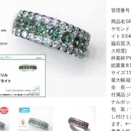
管理番号
商品名:G
ヤモンド 
イト 0.54
脇石質:天
ス程度)
枠素材:Pt
総重量:8.
サイズ:1
最大幅:縦:
全 長:--
付属品:
ナルボッ
包 装：
し付けく
ます。※