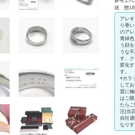
参考上代:3
状 態:US
アレキサ
り巻い
のアレ
青緑色
う顔を
うな不
す。ク
変化す
す。
※カラ
してお
質に極
はご購
たらご
注)当
自社通
なりす