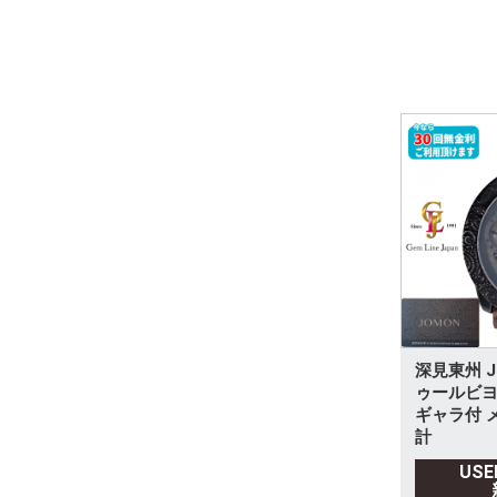
パライバトルマリン
その他
深見東州 J
ゥールビヨ
ギャラ付 
計
US